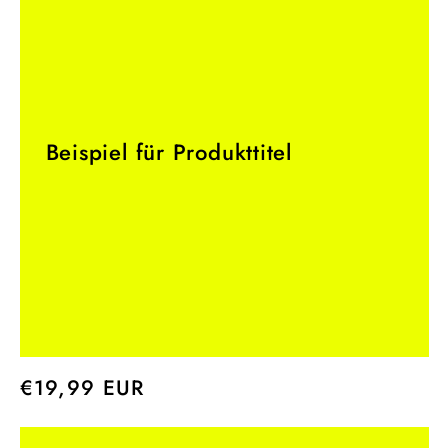
Beispiel für Produkttitel
Normaler
€19,99 EUR
Preis