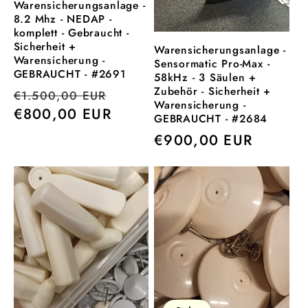
Warensicherungsanlage -
8.2 Mhz - NEDAP -
komplett - Gebraucht -
Sicherheit +
Warensicherungsanlage -
Warensicherung -
Sensormatic Pro-Max -
GEBRAUCHT - #2691
58kHz - 3 Säulen +
Zubehör - Sicherheit +
Normaler
Verkaufspreis
€1.500,00 EUR
Warensicherung -
Preis
€800,00 EUR
GEBRAUCHT - #2684
Normaler
€900,00 EUR
Preis