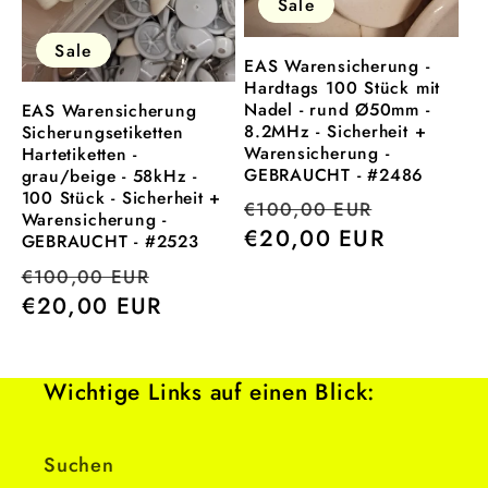
Sale
Sale
EAS Warensicherung -
Hardtags 100 Stück mit
Nadel - rund Ø50mm -
EAS Warensicherung
8.2MHz - Sicherheit +
Sicherungsetiketten
Warensicherung -
Hartetiketten -
GEBRAUCHT - #2486
grau/beige - 58kHz -
100 Stück - Sicherheit +
Normaler
Verkaufs
€100,00 EUR
Warensicherung -
Preis
€20,00 EUR
GEBRAUCHT - #2523
Normaler
Verkaufspreis
€100,00 EUR
Preis
€20,00 EUR
Wichtige Links auf einen Blick:
Suchen