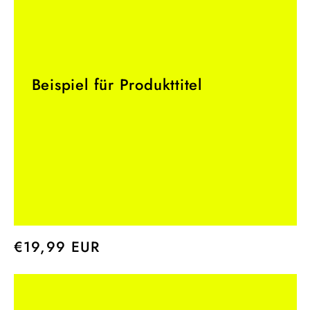
Beispiel für Produkttitel
Normaler
€19,99 EUR
Preis