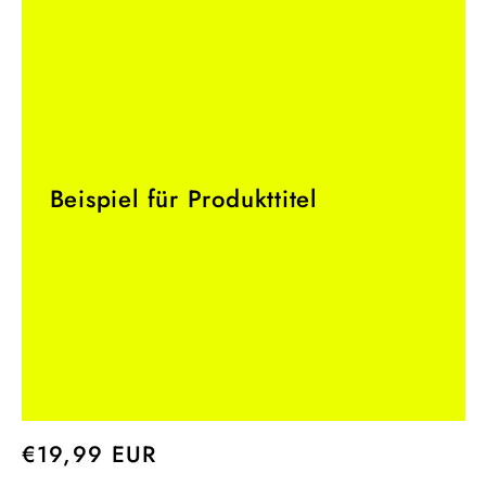
Beispiel für Produkttitel
Normaler
€19,99 EUR
Preis